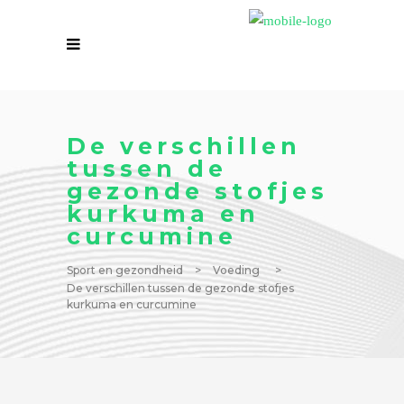
De verschillen
tussen de
gezonde stofjes
kurkuma en
curcumine
Sport en gezondheid
>
Voeding
>
De verschillen tussen de gezonde stofjes
kurkuma en curcumine