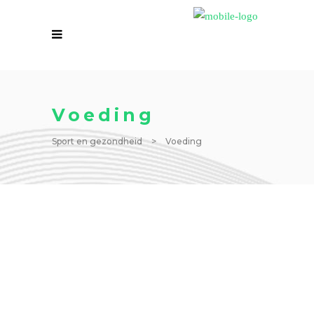
Voeding
Sport en gezondheid
>
Voeding