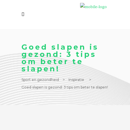
Goed slapen is
gezond: 3 tips
om beter te
slapen!
Sport en gezondheid
>
Inspiratie
>
Goed slapen is gezond: 3 tips om beter te slapen!