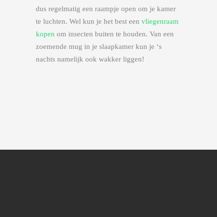
dus regelmatig een raampje open om je kamer
te luchten. Wel kun je het best een
vliegenraam
kopen
om insecten buiten te houden. Van een
zoemende mug in je slaapkamer kun je ‘s
nachts namelijk ook wakker liggen!