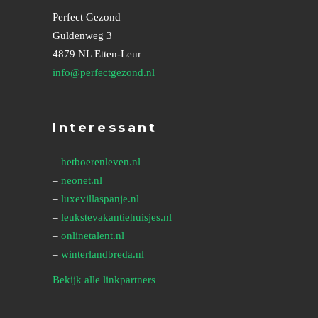
Perfect Gezond
Guldenweg 3
4879 NL Etten-Leur
info@perfectgezond.nl
Interessant
–
hetboerenleven.nl
–
neonet.nl
–
luxevillaspanje.nl
–
leukstevakantiehuisjes.nl
–
onlinetalent.nl
–
winterlandbreda.nl
Bekijk alle linkpartners