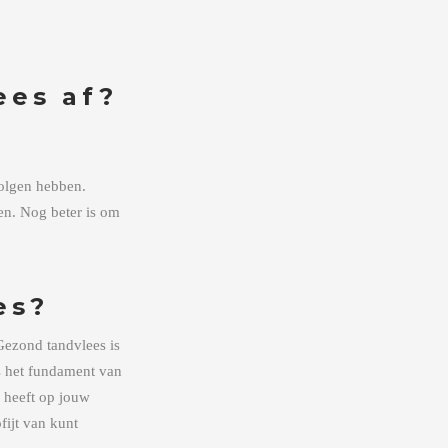
ees af?
evolgen hebben.
oen. Nog beter is om
es?
 Gezond tandvlees is
s het fundament van
g heeft op jouw
fijt van kunt