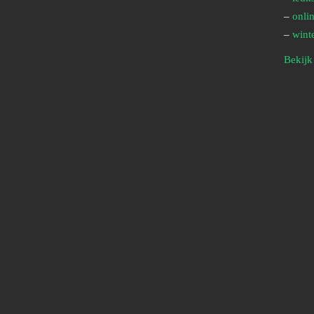
–
onlin
–
wint
Bekijk 