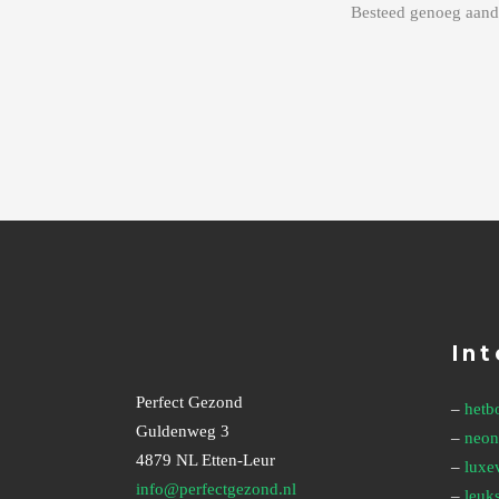
Besteed genoeg aand
Int
Perfect Gezond
–
hetb
Guldenweg 3
–
neon
4879 NL Etten-Leur
–
luxev
info@perfectgezond.nl
–
leuks