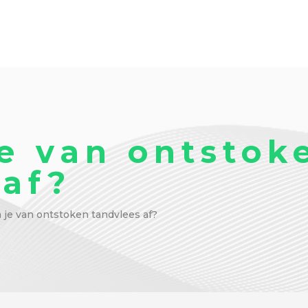
e van ontstok
 af?
je van ontstoken tandvlees af?