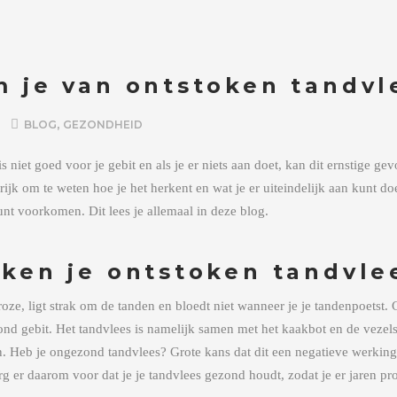
 je van ontstoken tandvl
,
BLOG
GEZONDHEID
s niet goed voor je gebit en als je er niets aan doet, kan dit ernstige g
ijk om te weten hoe je het herkent en wat je er uiteindelijk aan kunt d
unt voorkomen. Dit lees je allemaal in deze blog.
ken je ontstoken tandvle
oze, ligt strak om de tanden en bloedt niet wanneer je je tandenpoetst.
ond gebit. Het tandvlees is namelijk samen met het kaakbot en de vezel
en. Heb je ongezond tandvlees? Grote kans dat dit een negatieve werkin
g er daarom voor dat je je tandvlees gezond houdt, zodat je er jaren pro