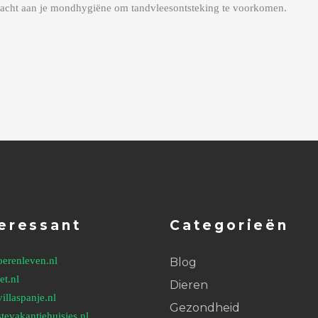
acht aan je mondhygiëne om tandvleesontsteking te voorkomen.
eressant
Categorieën
oerenleven.nl
Blog
et.nl
Dieren
illaspanje.nl
Gezondheid
tevakantiehuisjes.nl