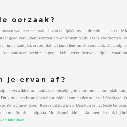
de oorzaak?
ntstaat wanneer er sprake is van tandplak tussen de ruimtes tussen de k
moet goed verwijderd worden om ontstoken tandvlees te voorkomen. Verw
iën in de tandplak ervoor dat het tandvlees ontstoken raakt. De tandpla
en. Aan tandsteen hecht zich gemakkelijk weer nieuwe tandplak, waardoo
 je ervan af?
andplak verwijdert om tandvleesontsteking te voorkomen. Tandplak kun 
it kun je het beste doen door middel van tandenstoker of flosdraad. O
 juiste techniek leren. Ken je dit nog niet? Dan kun je het beste tanden
anden met fluoridetandpasta. Mondspoelmiddelen kunnen hier ook bij he
ken tandvlees.