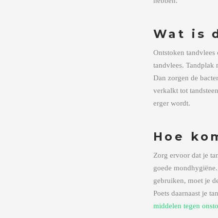
hebben.
Wat is 
Ontstoken tandvlees o
tandvlees. Tandplak 
Dan zorgen de bacter
verkalkt tot tandste
erger wordt.
Hoe kom
Zorg ervoor dat je t
goede mondhygiëne. D
gebruiken, moet je de
Poets daarnaast je t
middelen tegen onsto