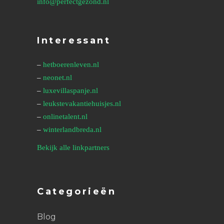
info@perfectgezond.nl
Interessant
–
hetboerenleven.nl
–
neonet.nl
–
luxevillaspanje.nl
–
leukstevakantiehuisjes.nl
–
onlinetalent.nl
–
winterlandbreda.nl
Bekijk alle linkpartners
Categorieën
Blog