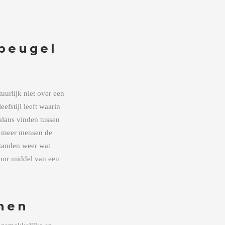
 beugel
urlijk niet over een
efstijl leeft waarin
alans vinden tussen
s meer mensen de
 tanden weer wat
door middel van een
nen