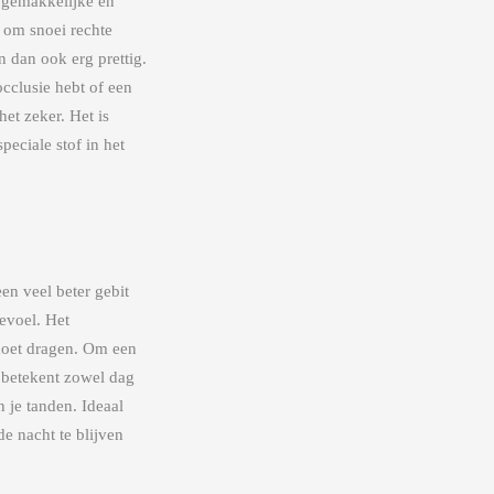
 gemakkelijke en
n om snoei rechte
n dan ook erg prettig.
occlusie hebt of een
het zeker. Het is
eciale stof in het
en veel beter gebit
gevoel. Het
 moet dragen. Om een
t betekent zowel dag
n je tanden. Ideaal
e nacht te blijven