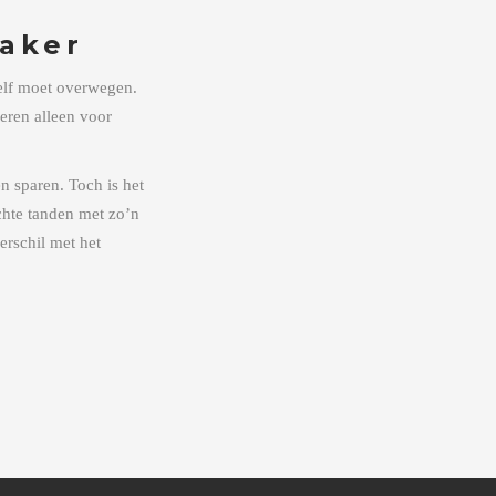
vaker
zelf moet overwegen.
eren alleen voor
n sparen. Toch is het
chte tanden met zo’n
verschil met het