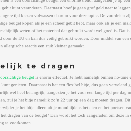
enen is een doorzichtige beugel een enorme trend, aangezien je op een
 gebit kunt veranderen. Daarnaast hoef je geen grof geld neer te legge
 langere tijd kiezen volwassen daarom voor deze optie. De voordelen zij
tige beugel kopen als je een scheef gebit hebt, maar ook als je een mal
rschijnlijk weten of het materiaal dat gebruikt wordt wel goed is. Dat is 
 door de EU en kan dus veilig gebruikt worden. Door middel van een sp
en allergische reactie een stuk kleiner gemaakt.
lijk te dragen
oorzichtige beugel
is enorm effectief. Je hebt namelijk binnen no-time e
n kunt genieten. Daarnaast is het een flexibel bitje, dus geen vervelend 
rlijk wel heel belangrijk, aangezien je het voor een lange tijd per dag
jgen, zul je het bitje namelijk zo’n 22 uur op een dag moeten dragen. Di
erwijder je het bitje alleen uit je mond tijdens het eten en het poetsen va
t het dragen van de beugel? Dan wordt het toch aangeraden om deze in d
ing te voorkomen.