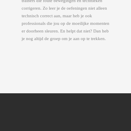
trainers die foute bewegingen en technieken
corrigeren. Zo leer je de oefeningen niet alleen
technisch correct aan, maar heb je ook
professionals die jou op de moeilijke momenten
er doorheen sleuren. En helpt dat niet? Dan heb
je nog altijd de groep om je aan op te trekken.