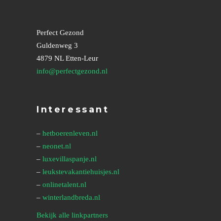
Perfect Gezond
Guldenweg 3
4879 NL Etten-Leur
info@perfectgezond.nl
Interessant
–
hetboerenleven.nl
–
neonet.nl
–
luxevillaspanje.nl
–
leukstevakantiehuisjes.nl
–
onlinetalent.nl
–
winterlandbreda.nl
Bekijk alle linkpartners