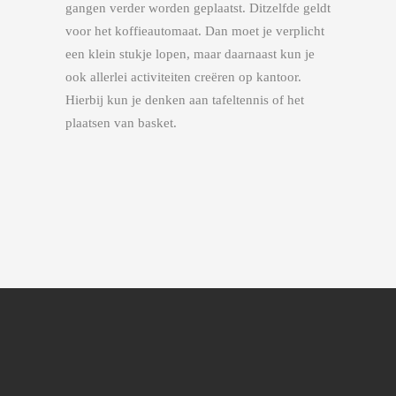
gangen verder worden geplaatst. Ditzelfde geldt
voor het koffieautomaat. Dan moet je verplicht
een klein stukje lopen, maar daarnaast kun je
ook allerlei activiteiten creëren op kantoor.
Hierbij kun je denken aan tafeltennis of het
plaatsen van basket.