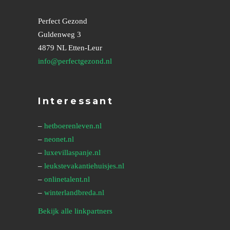
Perfect Gezond
Guldenweg 3
4879 NL Etten-Leur
info@perfectgezond.nl
Interessant
–
hetboerenleven.nl
–
neonet.nl
–
luxevillaspanje.nl
–
leukstevakantiehuisjes.nl
–
onlinetalent.nl
–
winterlandbreda.nl
Bekijk alle linkpartners